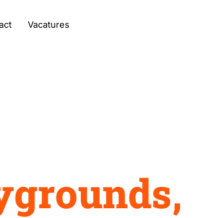
act
Vacatures
y
g
r
o
u
n
d
s
,