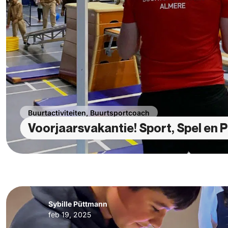
Buurtactiviteiten
,
Buurtsportcoach
Voorjaarsvakantie! Sport, Spel en P
Sybille Püttmann
feb 19, 2025