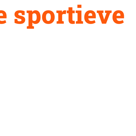
e
s
p
o
r
t
i
e
v
e