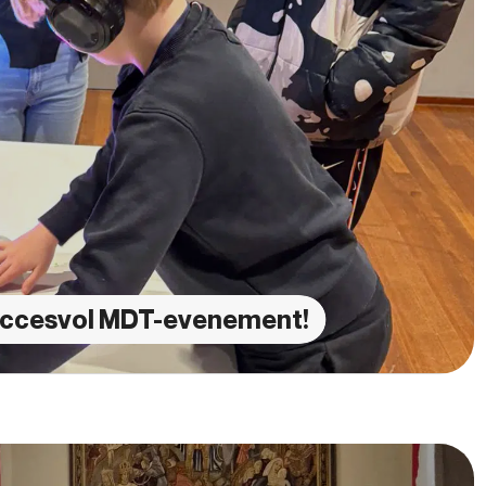
 succesvol MDT-evenement!