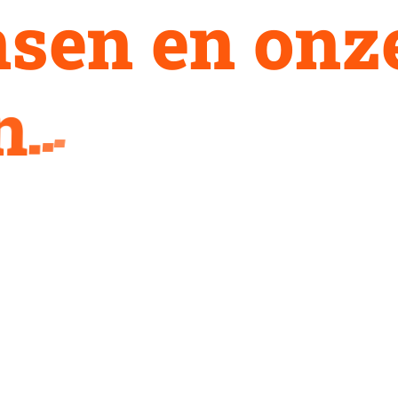
n
s
e
n
e
n
o
n
z
n
.
.
.