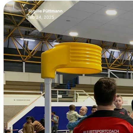
Sybille Püttmann
feb 24, 2025