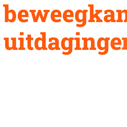
b
e
w
e
e
g
k
a
u
i
t
d
a
g
i
n
g
e