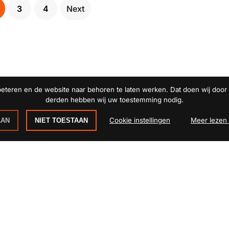
3
4
Next
teren en de website naar behoren te laten werken. Dat doen wij door f
derden hebben wij uw toestemming nodig.
Cookie instellingen
Meer lezen 
AAN
NIET TOESTAAN