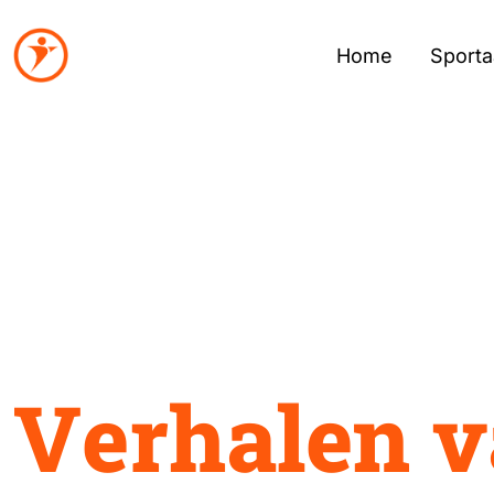
Home
Sport
V
e
r
h
a
l
e
n
v