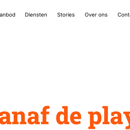
aanbod
Diensten
Stories
Over ons
Cont
a
n
a
f
d
e
p
l
a