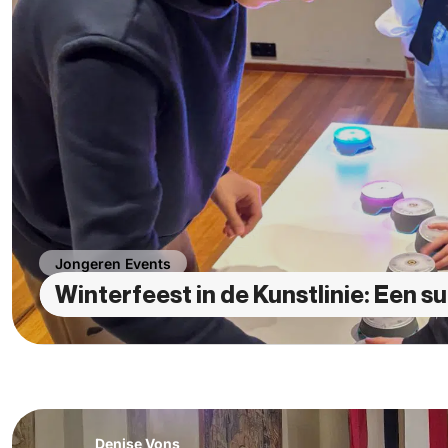
Jongeren Events
Winterfeest in de Kunstlinie: Een
Denise Vons