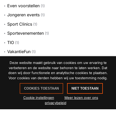
Even voorstellen
(1)
Jongeren events
(1)
Sport Clinics
(1)
Sportevenementen
(1)
TIO
(1)
VakantieFun
(1)
Deze website maakt gebruik van cookies om uw ervaring te
verbeteren en de website naar behoren te laten werken. Dat
doen wij door functionele en analytische cookies te plaatsen.
Voor cookies van derden hebben wij uw toestemming nodig.
COOKIES TOESTAAN
NIET TOESTAAN
Cookie instellingen
Meer lezen over ons
privacybeleid
Heb je een mooi