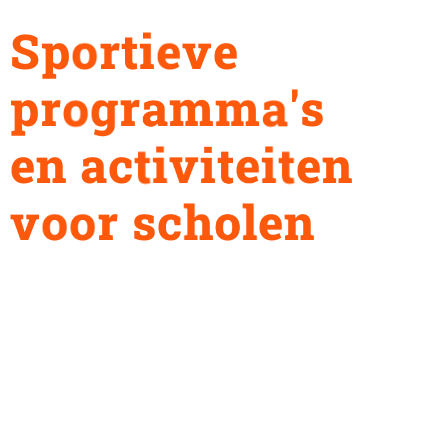
S
p
o
r
t
i
e
v
e
p
r
o
g
r
a
m
m
a
'
s
e
n
a
c
t
i
v
i
t
e
i
t
e
n
v
o
o
r
s
c
h
o
l
e
n