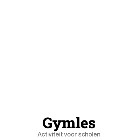
G
y
m
l
e
s
Activiteit voor scholen