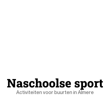
N
a
s
c
h
o
o
l
s
e
s
p
o
r
t
Activiteiten voor buurten in Almere