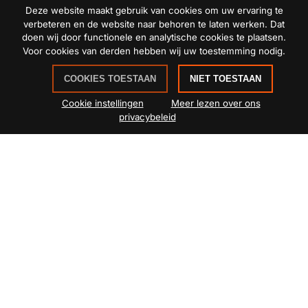
Deze website maakt gebruik van cookies om uw ervaring te
Naschoolse
verbeteren en de website naar behoren te laten werken. Dat
doen wij door functionele en analytische cookies te plaatsen.
Voor cookies van derden hebben wij uw toestemming nodig.
sport
COOKIES TOESTAAN
NIET TOESTAAN
Cookie instellingen
Meer lezen over ons
privacybeleid
vanaf
Volgt zsm
Wanneer:
volgt
Aantal personen:
volgt
Voor wie:
volgt